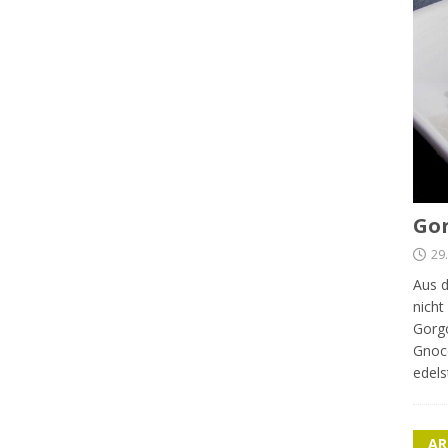
Gor
29
Aus d
nicht
Gorgo
Gnocc
edels
AR