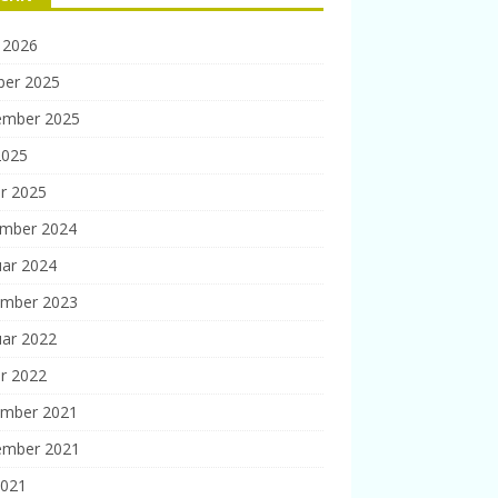
 2026
ber 2025
ember 2025
2025
r 2025
mber 2024
uar 2024
mber 2023
uar 2022
r 2022
mber 2021
ember 2021
2021