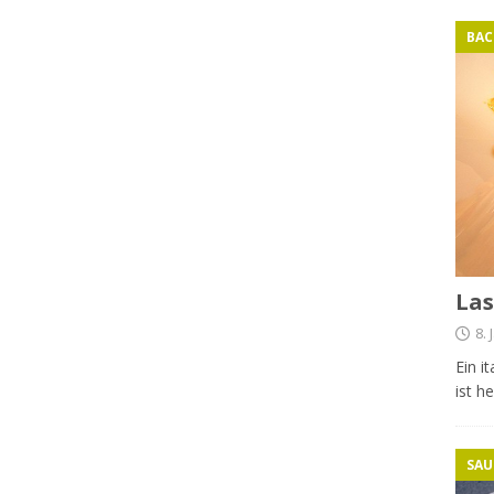
BAC
La
8.
Ein i
ist h
SAU