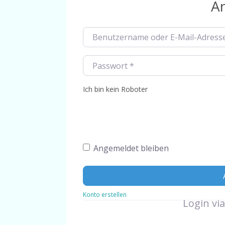
A
[ 29. Dezember 2024 ]
Bro
[ 14. März 2026 ]
Guacamo
Benutzername oder E-Mail-Adresse
*
Passwort
*
Ich bin kein Roboter
Angemeldet bleiben
Konto erstellen
Login via