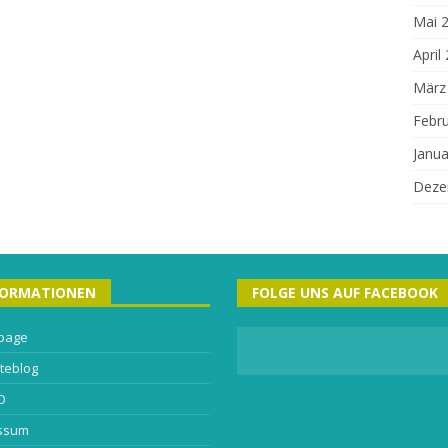
Mai 
April
März
Febr
Janua
Deze
FORMATIONEN
FOLGE UNS AUF FACEBOOK
page
teblog
O
ssum