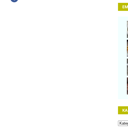
EM
KA