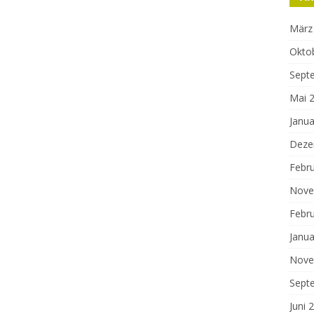
März
Okto
Sept
Mai 
Janua
Deze
Febr
Nove
Febr
Janua
Nove
Sept
Juni 