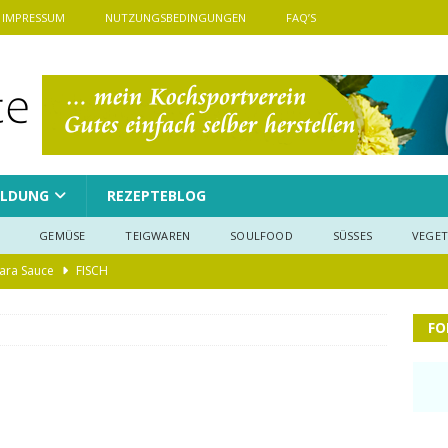
IMPRESSUM
NUTZUNGSBEDINGUNGEN
FAQ’S
LDUNG
REZEPTEBLOG
GEMÜSE
TEIGWAREN
SOULFOOD
SÜSSES
VEGET
ara Sauce
FISCH
ugen Konfekt selbst gemacht
BACKEN
FO
GEMÜSE
 saftige Zimtschnecken
BACKEN
Pie Kürbiskuchen
BACKEN
pe mit Hackfleisch und Käse
FLEISCH