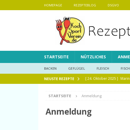
HOMEPAGE
REZEPTEBLOG
DSGVO
STARTSEITE
NÜTZLICHES
ANME
BACKEN
GEFLÜGEL
FLEISCH
FISCH
[ 24. Oktober 2025 ]
Marin
NEUSTE REZEPTE
[ 28. September 2025 ]
La
STARTSEITE
Anmeldung
[ 29. Mai 2025 ]
Maissalat
[ 19. Januar 2025 ]
Fluffig
Anmeldung
[ 6. Januar 2025 ]
Pumpkin 
[ 1. Januar 2025 ]
Lauchsup