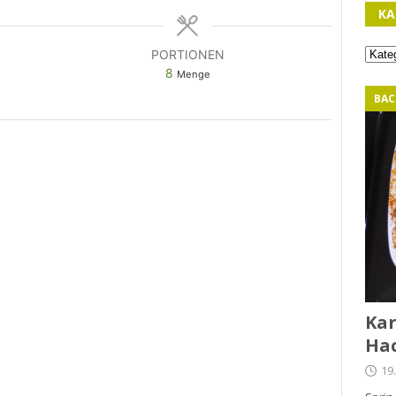
KA
PORTIONEN
8
Menge
BAC
Kar
Hac
19