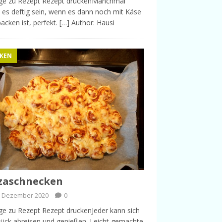
nge zu Rezept Rezept druckenManchmal
es deftig sein, wenn es dann noch mit Käse
acken ist, perfekt. […] Author: Hausi
KEN
zaschnecken
. Dezember 2020
0
ge zu Rezept Rezept druckenJeder kann sich
tück abreisen und genießen. Leicht gemachte