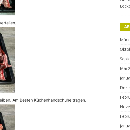
Lecke
erteilen.
AR
März
Okto
Sept
Mai 
Janua
Deze
Febr
reiben. Am Besten Küchenhandschuhe tragen.
Nove
Febr
Janua