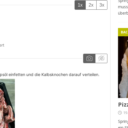
Spri
1x
2x
3x
muss 
überb
BAC
ert
apsöl einfetten und die Kalbsknochen darauf verteilen.
Piz
19
Sprin
ein S