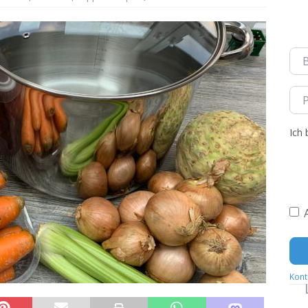
tauflauf Stuffing oder Filling
BACKEN
le
AUFSTRICH
Ben
Pas
Ich 
Kont