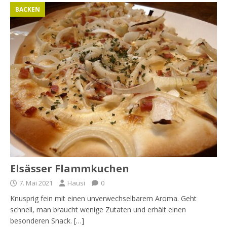
BACKEN
Elsässer Flammkuchen
7. Mai 2021
Hausi
0
Knusprig fein mit einen unverwechselbarem Aroma. Geht
schnell, man braucht wenige Zutaten und erhält einen
besonderen Snack.
[…]