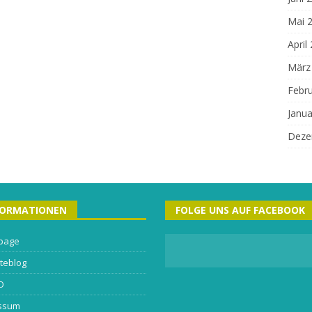
Mai 
April
März
Febr
Janua
Deze
FORMATIONEN
FOLGE UNS AUF FACEBOOK
page
teblog
O
ssum