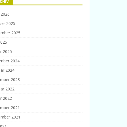
CHIV
 2026
ber 2025
ember 2025
2025
r 2025
mber 2024
uar 2024
mber 2023
uar 2022
r 2022
mber 2021
ember 2021
2021