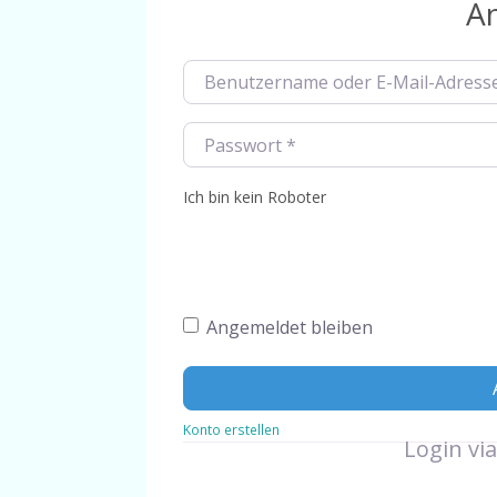
A
[ 29. Dezember 2024 ]
Bro
[ 14. März 2026 ]
Guacamo
Benutzername oder E-Mail-Adresse
*
Passwort
*
Ich bin kein Roboter
Angemeldet bleiben
Konto erstellen
Login via