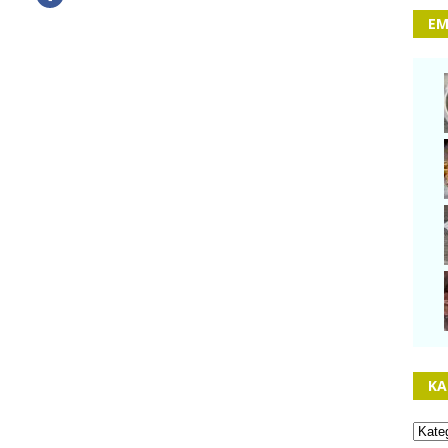
EM
KA