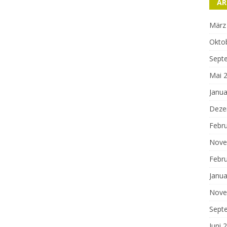
AR
März
Okto
Sept
Mai 
Janua
Deze
Febr
Nove
Febr
Janua
Nove
Sept
Juni 