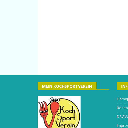
MEIN KOCHSPORTVEREIN
IN
Home
Rezep
DSGV
Impre