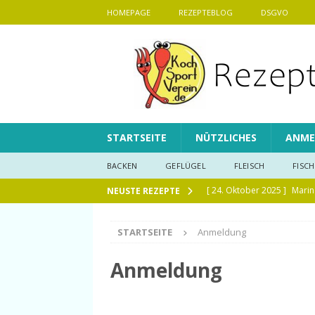
HOMEPAGE
REZEPTEBLOG
DSGVO
STARTSEITE
NÜTZLICHES
ANME
BACKEN
GEFLÜGEL
FLEISCH
FISCH
[ 24. Oktober 2025 ]
Marin
NEUSTE REZEPTE
[ 28. September 2025 ]
La
STARTSEITE
Anmeldung
[ 29. Mai 2025 ]
Maissalat
[ 19. Januar 2025 ]
Fluffig
Anmeldung
[ 6. Januar 2025 ]
Pumpkin 
[ 1. Januar 2025 ]
Lauchsup