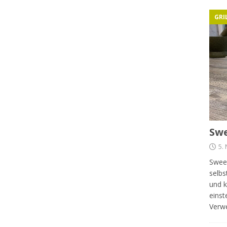
GRI
Swe
5.
Sweet
selbs
und k
einst
Verw