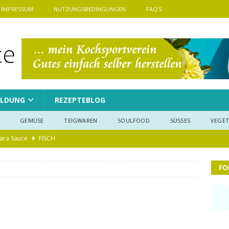
IMPRESSUM
NUTZUNGSBEDINGUNGEN
FAQ’S
LDUNG
REZEPTEBLOG
GEMÜSE
TEIGWAREN
SOULFOOD
SÜSSES
VEGET
ara Sauce
FISCH
ugen Konfekt selbst gemacht
BACKEN
FO
GEMÜSE
 saftige Zimtschnecken
BACKEN
Pie Kürbiskuchen
BACKEN
pe mit Hackfleisch und Käse
FLEISCH