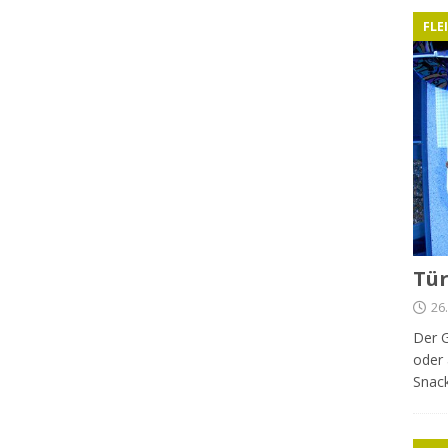
FLE
Tür
26
Der G
oder 
Snack