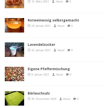
12. März 2021
Hausi
0
Rotweinessig selbstgemacht
24. Januar 2021
Hausi
0
Lavendelzucker
22. Januar 2021
Hausi
0
Eigene Pfeffermischung
8. Januar 2021
Hausi
0
Bärlauchsalz
30. Dezember 2020
Hausi
0