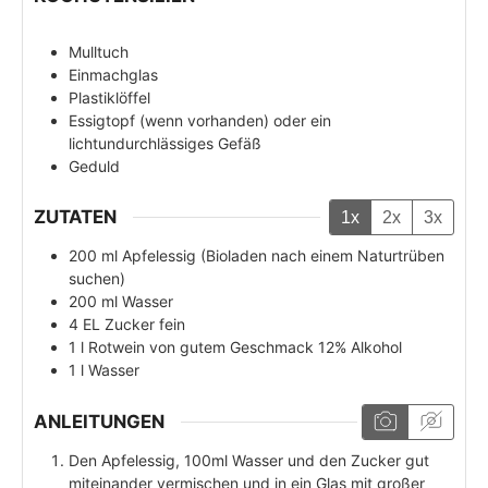
Mulltuch
Einmachglas
Plastiklöffel
Essigtopf (wenn vorhanden) oder ein
lichtundurchlässiges Gefäß
Geduld
ZUTATEN
1x
2x
3x
200
ml
Apfelessig (Bioladen nach einem Naturtrüben
suchen)
200
ml
Wasser
4
EL
Zucker fein
1
l
Rotwein von gutem Geschmack 12% Alkohol
1
l
Wasser
ANLEITUNGEN
Den Apfelessig, 100ml Wasser und den Zucker gut
miteinander vermischen und in ein Glas mit großer