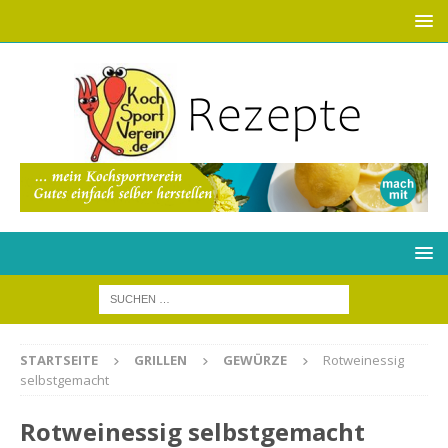
STARTSEITE
GRILLEN
GEWÜRZE
Rotweinessig
selbstgemacht
Rotweinessig selbstgemacht