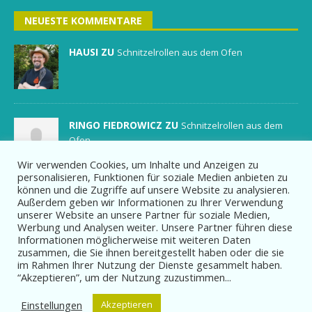
NEUESTE KOMMENTARE
HAUSI ZU
Schnitzelrollen aus dem Ofen
RINGO FIEDROWICZ ZU
Schnitzelrollen aus dem
Ofen
Wir verwenden Cookies, um Inhalte und Anzeigen zu
personalisieren, Funktionen für soziale Medien anbieten zu
können und die Zugriffe auf unsere Website zu analysieren.
HAUSI ZU
Soße für Truthahn / Pute
Außerdem geben wir Informationen zu Ihrer Verwendung
unserer Website an unsere Partner für soziale Medien,
Werbung und Analysen weiter. Unsere Partner führen diese
Informationen möglicherweise mit weiteren Daten
zusammen, die Sie ihnen bereitgestellt haben oder die sie
im Rahmen Ihrer Nutzung der Dienste gesammelt haben.
“Akzeptieren”, um der Nutzung zuzustimmen...
Einstellungen
Akzeptieren
Copyright: Kochsportverein.de _______ Design: C-C-Pierce Internet und