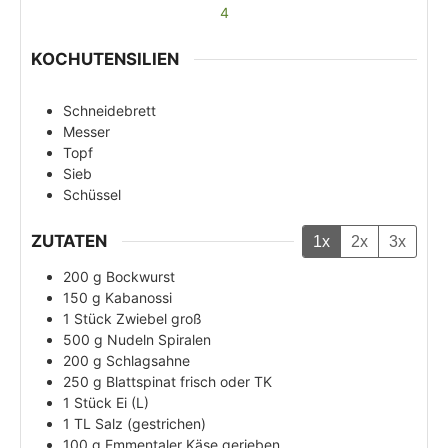
4
KOCHUTENSILIEN
Schneidebrett
Messer
Topf
Sieb
Schüssel
ZUTATEN
1x
2x
3x
200
g
Bockwurst
150
g
Kabanossi
1
Stück
Zwiebel groß
500
g
Nudeln Spiralen
200
g
Schlagsahne
250
g
Blattspinat frisch oder TK
1
Stück
Ei (L)
1
TL
Salz (gestrichen)
100
g
Emmentaler Käse gerieben