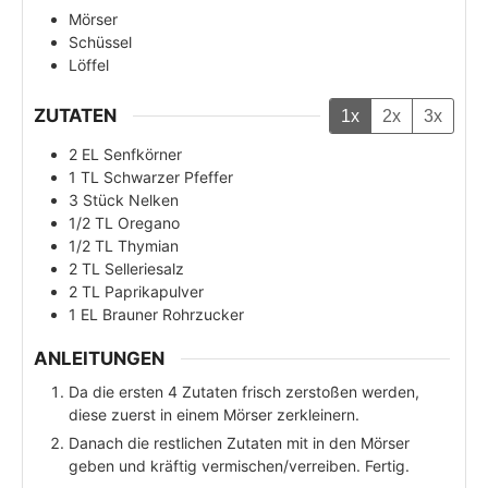
Mörser
Schüssel
Löffel
ZUTATEN
1x
2x
3x
2
EL
Senfkörner
1
TL
Schwarzer Pfeffer
3
Stück
Nelken
1/2
TL
Oregano
1/2
TL
Thymian
2
TL
Selleriesalz
2
TL
Paprikapulver
1
EL
Brauner Rohrzucker
ANLEITUNGEN
Da die ersten 4 Zutaten frisch zerstoßen werden,
diese zuerst in einem Mörser zerkleinern.
Danach die restlichen Zutaten mit in den Mörser
geben und kräftig vermischen/verreiben. Fertig.