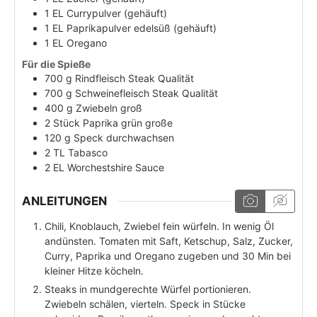
1
EL
Currypulver (gehäuft)
1
EL
Paprikapulver edelsüß (gehäuft)
1
EL
Oregano
Für die Spieße
700
g
Rindfleisch Steak Qualität
700
g
Schweinefleisch Steak Qualität
400
g
Zwiebeln groß
2
Stück
Paprika grün große
120
g
Speck durchwachsen
2
TL
Tabasco
2
EL
Worchestshire Sauce
ANLEITUNGEN
Chili, Knoblauch, Zwiebel fein würfeln. In wenig Öl
andünsten. Tomaten mit Saft, Ketschup, Salz, Zucker,
Curry, Paprika und Oregano zugeben und 30 Min bei
kleiner Hitze köcheln.
Steaks in mundgerechte Würfel portionieren.
Zwiebeln schälen, vierteln. Speck in Stücke