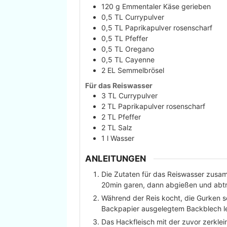
120
g
Emmentaler Käse gerieben
0,5
TL
Currypulver
0,5
TL
Paprikapulver rosenscharf
0,5
TL
Pfeffer
0,5
TL
Oregano
0,5
TL
Cayenne
2
EL
Semmelbrösel
Für das Reiswasser
3
TL
Currypulver
2
TL
Paprikapulver rosenscharf
2
TL
Pfeffer
2
TL
Salz
1
l
Wasser
ANLEITUNGEN
Die Zutaten für das Reiswasser zus
20min garen, dann abgießen und abtr
Während der Reis kocht, die Gurken sc
Backpapier ausgelegtem Backblech l
Das Hackfleisch mit der zuvor zerkl