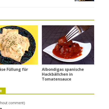
se Füllung für
Albondigas spanische
Hackbällchen in
Tomatensauce
R
ithout comment
)
n