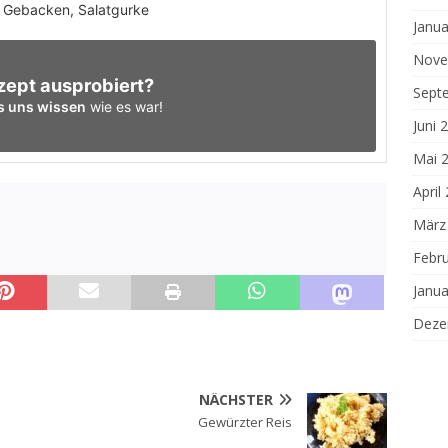
, Gebacken, Salatgurke
Janua
Nove
zept ausprobiert?
Sept
s uns wissen
wie es war!
Juni 
Mai 
April
März
Febr
Janua
Deze
NÄCHSTER
Gewürzter Reis