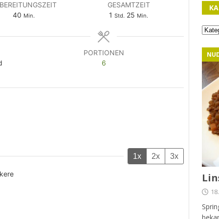
BEREITUNGSZEIT
GESAMTZEIT
KA
40
1
25
Min.
Std.
Min.
PORTIONEN
NU
d
6
1x
2x
3x
ckere
Lin
18
Sprin
bekan