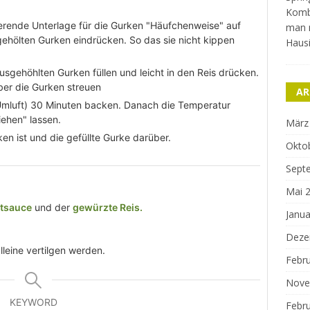
Kombi
sierende Unterlage für die Gurken "Häufchenweise" auf
man n
ehölten Gurken eindrücken. So das sie nicht kippen
Haus
sgehöhlten Gurken füllen und leicht in den Reis drücken.
er die Gurken streuen
AR
Umluft) 30 Minuten backen. Danach die Temperatur
iehen" lassen.
März
en ist und die gefüllte Gurke darüber.
Okto
Sept
Mai 
rtsauce
und der
gewürzte Reis.
Janua
Deze
leine vertilgen werden.
Febr
Nove
KEYWORD
Febr