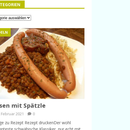
TEGORIEN
DELN
sen mit Spätzle
. Februar 2021
0
ge zu Rezept Rezept druckenDer wohl
nteste schwäbische Klassiker, nur echt mit