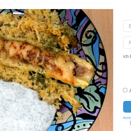
tauflauf Stuffing oder Filling
BACKEN
le
AUFSTRICH
Ben
Pas
Ich 
Kont