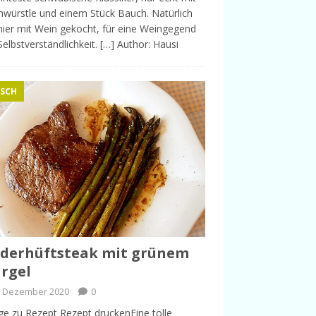
nwürstle und einem Stück Bauch. Natürlich
hier mit Wein gekocht, für eine Weingegend
Selbstverständlichkeit. […] Author: Hausi
ISCH
derhüftsteak mit grünem
rgel
. Dezember 2020
0
ge zu Rezept Rezept druckenEine tolle