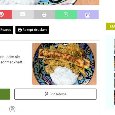
EM
 Rezept
Rezept drucken
en, oder sie
r schmackhaft.
Pin Recipe