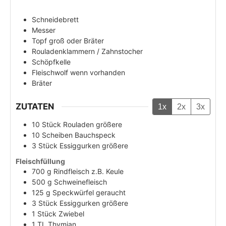
Schneidebrett
Messer
Topf groß oder Bräter
Rouladenklammern / Zahnstocher
Schöpfkelle
Fleischwolf wenn vorhanden
Bräter
ZUTATEN
1x
2x
3x
10
Stück
Rouladen größere
10
Scheiben
Bauchspeck
3
Stück
Essiggurken größere
Fleischfüllung
700
g
Rindfleisch z.B. Keule
500
g
Schweinefleisch
125
g
Speckwürfel geraucht
3
Stück
Essiggurken größere
1
Stück
Zwiebel
1
TL
Thymian