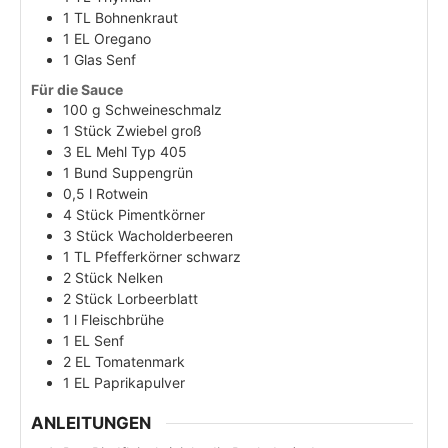
1
TL
Bohnenkraut
1
EL
Oregano
1
Glas
Senf
Für die Sauce
100
g
Schweineschmalz
1
Stück
Zwiebel groß
3
EL
Mehl Typ 405
1
Bund
Suppengrün
0,5
l
Rotwein
4
Stück
Pimentkörner
3
Stück
Wacholderbeeren
1
TL
Pfefferkörner schwarz
2
Stück
Nelken
2
Stück
Lorbeerblatt
1
l
Fleischbrühe
1
EL
Senf
2
EL
Tomatenmark
1
EL
Paprikapulver
ANLEITUNGEN